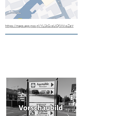
https://maps.app.goo.gl/YLSkGvsUQfJWxsZe9
Schildanlagen
Hahn