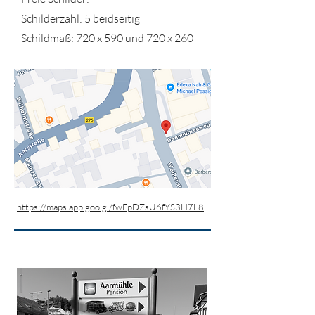
Schilderzahl: 5 beidseitig
Schildmaß: 720 x 590 und 720 x 260
https://maps.app.goo.gl/fwFpDZsU6fYS3H7L8