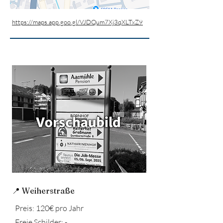
https://maps.app.goo.gl/VJDQum7Xj3qXLTxZ9
📍 Weiherstraße
Preis: 120€ pro Jahr
Freie Schilder: -