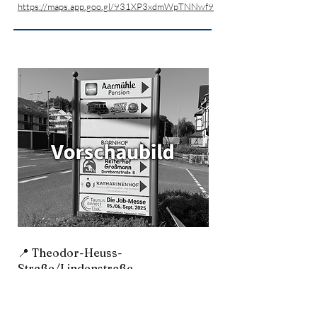
https://maps.app.goo.gl/931XP3xdmWpTNNwf9
📍 Theodor-Heuss-
Straße/Lindenstraße
Preis: 120€ pro Jahr
Freie Schilder: -