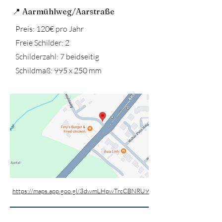
📍 Aarmühlweg/Aarstraße
Preis: 120€ pro Jahr
Freie Schilder: 2
Schilderzahl: 7 beidseitig
Schildmaß: 995 x 250 mm
https://maps.app.goo.gl/3dwmLHpwTrcCBNRU9