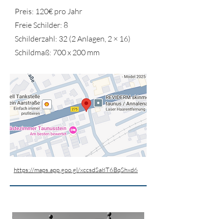
Preis: 120€ pro Jahr
Freie Schilder: 8
Schilderzahl: 32 (2 Anlagen, 2 × 16)
Schildmaß: 700 x 200 mm
https://maps.app.goo.gl/xccsdSa8T6BqShxd6