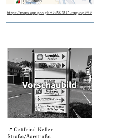
https://maps.app.goo.gl/HJxBK3U2wqqywp999
📍 Gottfried-Keller-
Straße/Aarstraße