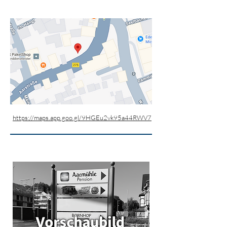
https://maps.app.goo.gl/9HGEu2vk95a44RWV7