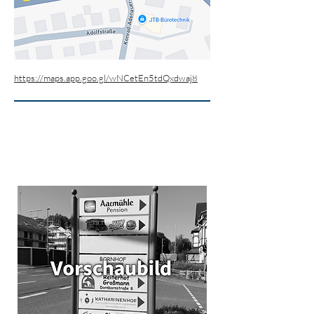
https://maps.app.goo.gl/wNCetEn5tdQxdwaj8