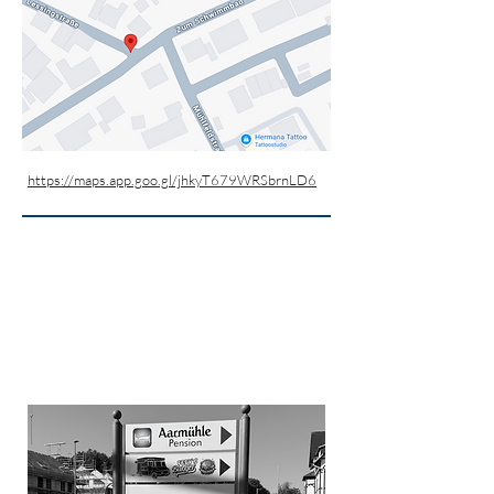
https://maps.app.goo.gl/jhkyT679WRSbrnLD6
Schildanlagen
Bleidenstadt