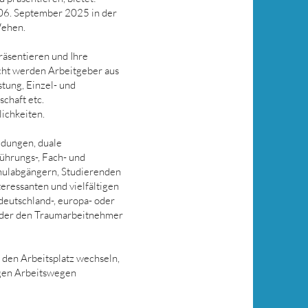
06. September 2025 in der
Wehen.
präsentieren und Ihre
cht werden Arbeitgeber aus
tung, Einzel- und
schaft etc.
lichkeiten.
ldungen, duale
ührungs-, Fach- und
chulabgängern, Studierenden
eressanten und vielfältigen
deutschland-, europa- oder
b oder den Traumarbeitnehmer
den Arbeitsplatz wechseln,
ngen Arbeitswegen