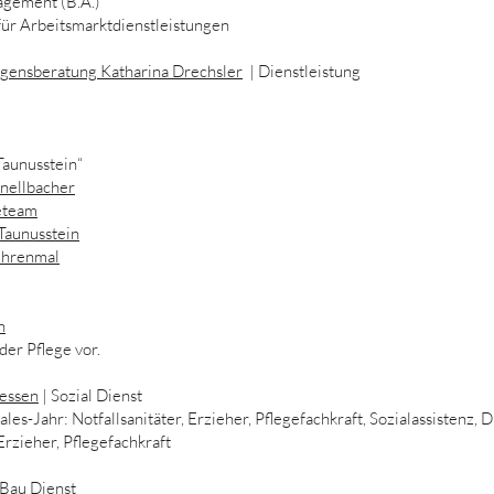
agement (B.A.)
für Arbeitsmarktdienstleistungen
gensberatung Katharina Drechsler
| Dienstleistung
Taunusstein“
nellbacher
eteam
 Taunusstein
Ehrenmal
n
 der Pflege vor.
essen
| Sozial Dienst
les-Jahr: Notfallsanitäter, Erzieher, Pflegefachkraft, Sozialassistenz, 
 Erzieher, Pflegefachkraft
Bau Dienst