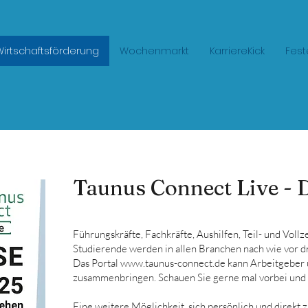
Wirtschaftsförderung
Wochenmarkt
KarriereKick
Fest
Taunus Connect Live - 
Führungskräfte, Fachkräfte, Aushilfen, Teil- und Voll
Studierende werden in allen Branchen nach wie vor d
Das Portal
www.taunus-connect.de
kann Arbeitgeber 
zusammenbringen. Schauen Sie gerne mal vorbei und i
Eine weitere Möglichkeit, sich persönlich und direkt z