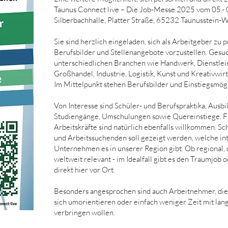
Taunus Connect live – Die Job-Messe 2025 vom 05.- 
Silberbachhalle, Platter Straße, 65232 Taunusstein-
Sie sind herzlich eingeladen, sich als Arbeitgeber zu 
Berufsbilder und Stellenangebote vorzustellen. Gesu
unterschiedlichen Branchen wie Handwerk, Dienstleis
Großhandel, Industrie, Logistik, Kunst und Kreativwirt
Im Mittelpunkt stehen Berufsbilder und Einstiegsmög
Von Interesse sind Schüler- und Berufspraktika, Ausbi
Studiengänge, Umschulungen sowie Quereinstiege. F
Arbeitskräfte sind natürlich ebenfalls willkommen. S
und Arbeitssuchenden soll gezeigt werden, welche int
Unternehmen es in unserer Region gibt. Ob regional, 
weltweit relevant - im Idealfall gibt es den Traumjo
direkt hier vor Ort.
Besonders angesprochen sind auch Arbeitnehmer, die 
sich umorientieren oder einfach weniger Zeit mit la
verbringen wollen.