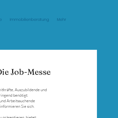
e
Immobilienberatung
Mehr
Die Job-Messe
zeitkräfte, Auszubildende und
ringend benötigt.
und Arbeitssuchende
nformieren Sie sich.
u präsentieren, bietet: