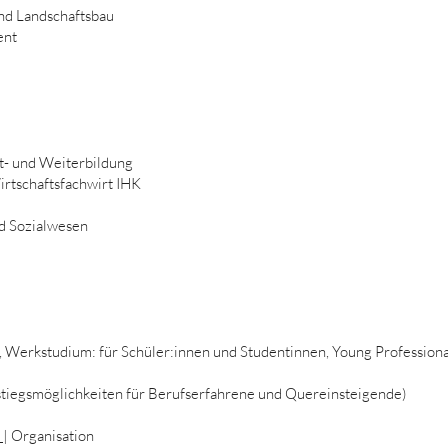
nd Landschaftsbau
ent
t- und Weiterbildung
irtschaftsfachwirt IHK
d Sozialwesen
, Werkstudium: für Schüler:innen und Studentinnen, Young Professiona
stiegsmöglichkeiten für Berufserfahrene und Quereinsteigende)
e
| Organisation