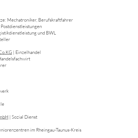
ze: Mechatroniker, Berufskraftfahrer
& Postdienstleistungen
gistikdienstleistung und BWL
teller
 Co.KG
| Einzelhandel
Handelsfachwirt
erer
werk
lle
GmbH
| Sozial Dienst
 Seniorenzentren im Rheingau-Taunus-Kreis