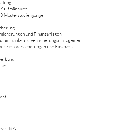
altung
, Kaufmännisch
 23 Masterstudiengänge
icherung
ersicherungen und Finanzanlagen
udium Bank- und Versicherungsmanagement
Vertrieb Versicherungen und Finanzen
verband
chin
ent
l
wirt B.A.