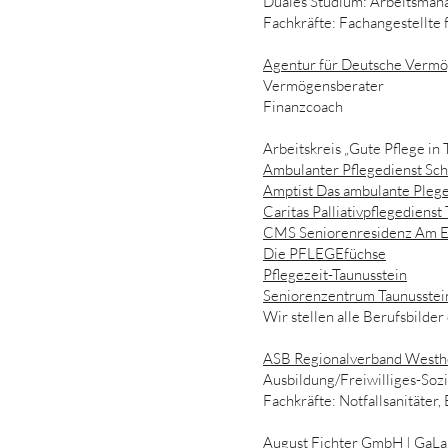
Duales Studium: Arbeitsman
Fachkräfte: Fachangestellte 
Agentur für Deutsche Vermö
Vermögensberater
Finanzcoach
Arbeitskreis „Gute Pflege in 
Ambulanter Pflegedienst Sch
Amptist Das ambulante Pleg
Caritas Palliativpflegedienst
CMS Seniorenresidenz Am 
Die PFLEGEfüchse
Pflegezeit-Taunusstein
Seniorenzentrum Taunusstei
Wir stellen alle Berufsbilder
ASB Regionalverband Westh
Ausbildung/Freiwilliges-Sozia
Fachkräfte: Notfallsanitäter,
August Fichter GmbH
| GaLa