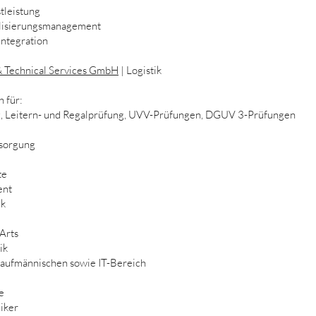
tleistung
alisierungsmanagement
integration
 Technical Services GmbH
| Logistik
h für:
g, Leitern- und Regalprüfung, UVV-Prüfungen, DGUV 3-Prüfungen
sorgung
te
ent
ik
Arts
ik
 kaufmännischen sowie IT-Bereich
e
iker