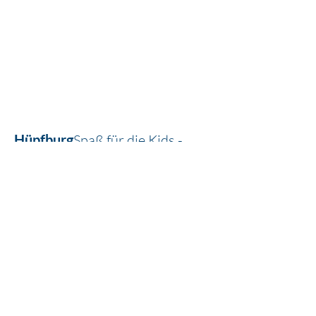
Hüpfburg
Spaß für die Kids - 
Entspannung für die Eltern!
Kinderschminken
Der 
Indoorspielplatz Wunderkiste 
wird den Kids magische 
Gesichter zaubern
Waffeln & Kuchen
Der Verein 
Landfrauen Seitzenhahn 
unterstützt uns mit Waffeln und 