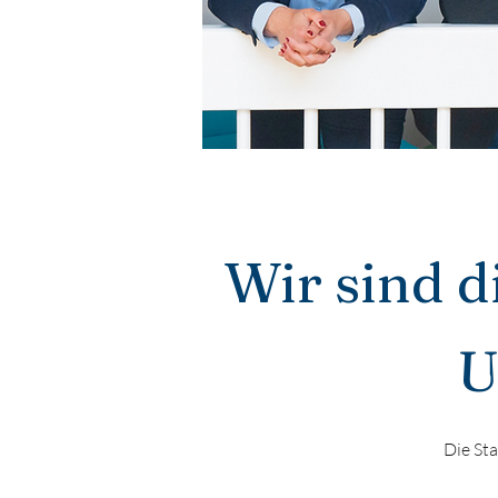
Wir sind d
U
Die St