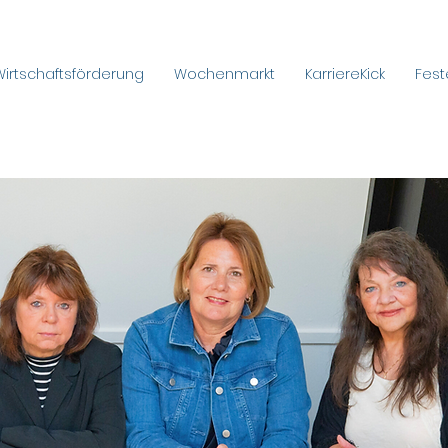
Wirtschaftsförderung
Wochenmarkt
KarriereKick
Fest