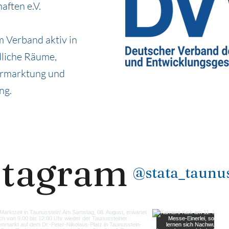
aften e.V.
 Verband aktiv in
dliche Räume,
ermarktung und
ng.
stagram
@stata_taunus