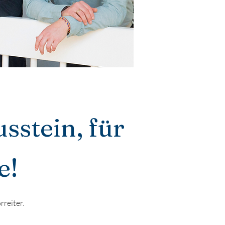
sstein, für
e!
reiter.